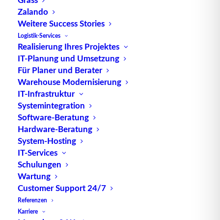
Zalando
Bedeutung der CHEP-Palette
Weitere Success Stories
Logistik-Services
Die CHEP-Palette ist eine standardisierte
Realisierung Ihres Projektes
Holzpalette, die gemäß den strengen
IT-Planung und Umsetzung
Für Planer und Berater
Qualitätsstandards der Chep Deutschland GmbH
Warehouse Modernisierung
hergestellt wird. Diese Paletten bieten eine
IT-Infrastruktur
zuverlässige und robuste Plattform für den
Systemintegration
Transport und die Lagerung von Waren in
Software-Beratung
verschiedenen Branchen. Sie sind in verschiedenen
Hardware-Beratung
Größen erhältlich und können je nach Bedarf
System-Hosting
angepasst werden.
IT-Services
Schulungen
Anwendungsbereiche der CHEP-Palette
Wartung
Customer Support 24/7
Die CHEP-Palette wird in einer Vielzahl von
Referenzen
Branchen und Anwendungen eingesetzt, darunter:
Karriere