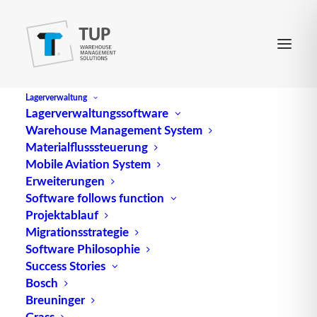
Lagerverwaltung
Lagerverwaltungssoftware
Warehouse Management System
Chep-Palette
Materialflusssteuerung
Mobile Aviation System
Erweiterungen
Eine CHEP-Palette ist ein weit verbreiteter
Software follows function
Projektablauf
Ladungsträger, der von der Chep Deutschland
Migrationsstrategie
GmbH hergestellt wird, einem Mitglied der „Chep-
Software Philosophie
in-Europe“-Gruppe. Diese Paletten sind in der
Success Stories
Logistikindustrie weit verbreitet und werden
Bosch
hauptsächlich in der Food-, Nonfood- und
Breuninger
Automobilbranche eingesetzt.
Grass