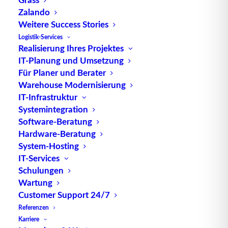
anpassungsfähig bleiben, insbesondere in Zeiten
Zalando
raschen Wandels und technologischen Fortschritts.
Weitere Success Stories
Logistik-Services
Definition und Zielsetzungen:
Realisierung Ihres Projektes
IT-Planung und Umsetzung
Change Management umfasst alle Maßnahmen und
Für Planer und Berater
Ansätze, die notwendig sind, um
Warehouse Modernisierung
Veränderungsprozesse in einem Unternehmen zu
IT-Infrastruktur
Systemintegration
planen, zu implementieren und zu überwachen.
Software-Beratung
Ziel ist es, sicherzustellen, dass Veränderungen
Hardware-Beratung
effektiv und nachhaltig sind, indem die betroffenen
System-Hosting
Mitarbeiter und Abteilungen in den Prozess
IT-Services
einbezogen werden. Die Zielsetzungen können
Schulungen
unterschiedlich sein und reichen von der
Wartung
Einführung neuer Technologien über die
Customer Support 24/7
Optimierung von Geschäftsprozessen bis hin zur
Referenzen
Anpassung an Marktveränderungen und die
Karriere