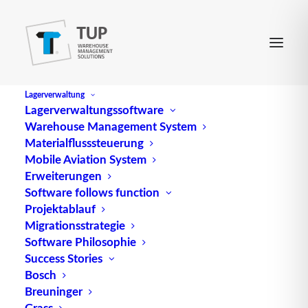
Lagerverwaltung
Lagerverwaltungssoftware
Warehouse Management System
Change Management
Materialflusssteuerung
Mobile Aviation System
Erweiterungen
Change Management
, auf Deutsch
Software follows function
Projektablauf
Veränderungsmanagement, ist ein entscheidender
Migrationsstrategie
Prozess in modernen Unternehmen, der darauf
Software Philosophie
abzielt, komplexe betriebliche und organisatorische
Success Stories
Strukturen und
Funktionen
nachhaltig zu
Bosch
verändern. Dieser Prozess ist unerlässlich, um
Breuninger
sicherzustellen, dass Unternehmen flexibel und
Grass