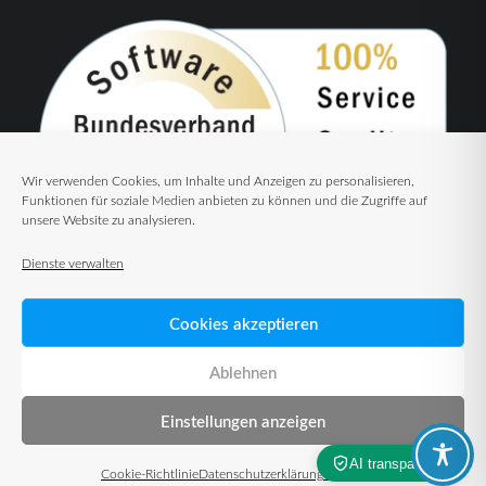
Wir verwenden Cookies, um Inhalte und Anzeigen zu personalisieren,
Funktionen für soziale Medien anbieten zu können und die Zugriffe auf
unsere Website zu analysieren.
Dienste verwalten
Cookies akzeptieren
Ablehnen
Einstellungen anzeigen
© 2026 TUP GmbH & Co. KG – Warehouse Management Solutions
Cookie-Richtlinie
Datenschutzerklärung
Impressum