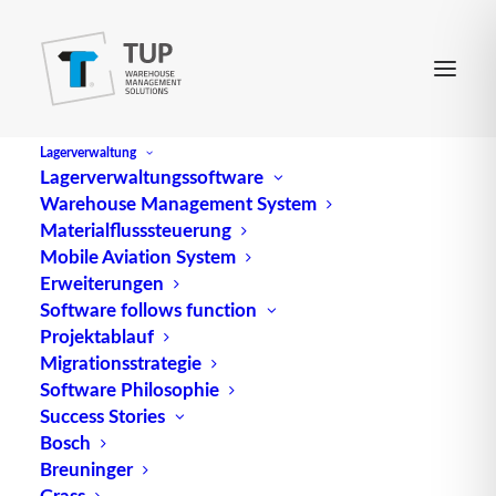
Lagerverwaltung
Lagerverwaltungssoftware
Warehouse Management System
CASS
Materialflusssteuerung
Mobile Aviation System
Erweiterungen
CASS, abgekürzt für Cargo Accounts Settlement
Software follows function
Projektablauf
System, ist ein System, das speziell für die
Migrationsstrategie
Abwicklung von Frachtabrechnungen im
Software Philosophie
Luftfrachtbereich entwickelt wurde. Es bietet eine
Success Stories
effiziente und standardisierte Methode für die
Bosch
Abrechnung von Frachtkosten zwischen
Breuninger
Fluggesellschaften, Frachtspediteuren und anderen
Grass