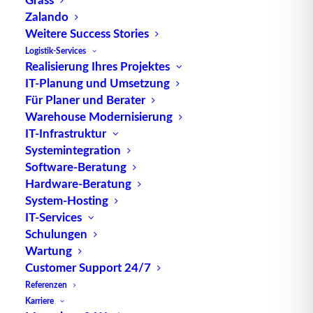
beteiligten Parteien.
Zalando
Weitere Success Stories
Funktionen
von CASS:
Das CASS-System
Logistik-Services
automatisiert den Prozess der Frachtabrechnung,
Realisierung Ihres Projektes
IT-Planung und Umsetzung
indem es Frachtkosten, Provisionen, Steuern und
Für Planer und Berater
Gebühren berechnet, abrechnet und verfolgt. Es
Warehouse Modernisierung
bietet auch Funktionen zur Überprüfung von
IT-Infrastruktur
Rechnungen, zur Streitbeilegung und zur
Systemintegration
Software-Beratung
Erstellung von Berichten für Finanzanalysen und
Hardware-Beratung
Audits.
System-Hosting
Anwendungen von CASS:
CASS wird von
IT-Services
verschiedenen Akteuren im Luftfrachtbereich
Schulungen
verwendet, darunter Fluggesellschaften,
Wartung
Customer Support 24/7
Frachtspediteure, Frachtagenten und Luftfracht-
Referenzen
Abrechnungszentren. Es erleichtert die
Karriere
Abwicklung von Frachtabrechnungen und trägt