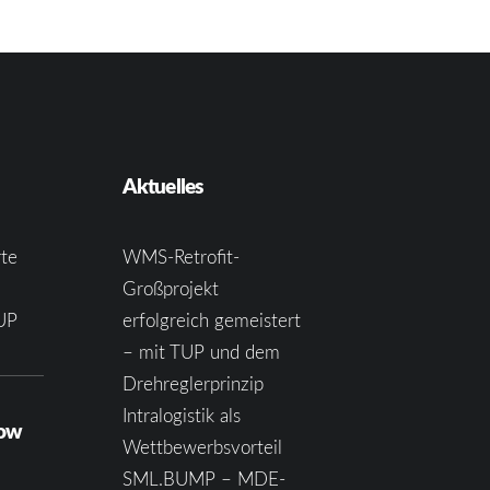
Aktuelles
te
WMS-Retrofit-
Großprojekt
UP
erfolgreich gemeistert
– mit TUP und dem
Drehreglerprinzip
Intralogistik als
how
Wettbewerbsvorteil
SML.BUMP – MDE-