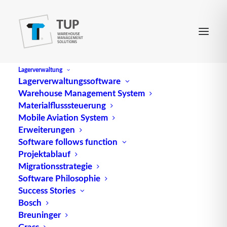
Lagerverwaltung
Lagerverwaltungssoftware
Warehouse Management System
Broken Packing Unit
Materialflusssteuerung
Mobile Aviation System
Erweiterungen
Broken Packing Unit, auch als Anbrucheinheit
Software follows function
Projektablauf
bezeichnet, ist eine Verpackungseinheit, die
Migrationsstrategie
geöffnet oder beschädigt wurde, aber immer noch
Software Philosophie
Teil eines größeren Verpackungsvolumens ist.
Success Stories
Diese Einheiten können in verschiedenen Branchen
Bosch
auftreten, insbesondere im Einzelhandel und in der
Breuninger
Logistik.
Grass