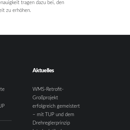
nauigkeit tragen dazu bei, den
eit zu erhöhen.
Aktuelles
te
WMS-Retrofit-
Großprojekt
UP
erfolgreich gemeistert
– mit TUP und dem
Drehreglerprinzip