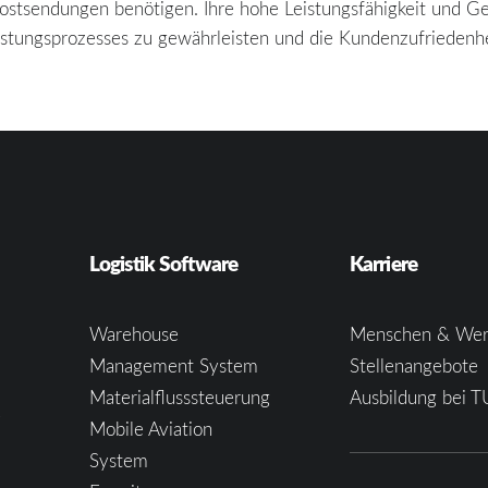
ostsendungen benötigen. Ihre hohe Leistungsfähigkeit und Ge
eistungsprozesses zu gewährleisten und die Kundenzufriedenh
Logistik Software
Karriere
Warehouse
Menschen & Wer
Management System
Stellenangebote
Materialflusssteuerung
Ausbildung bei T
e
Mobile Aviation
System