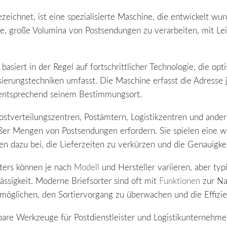
bezeichnet, ist eine spezialisierte Maschine, die entwickelt wu
Lage, große Volumina von Postsendungen zu verarbeiten, mit L
basiert in der Regel auf fortschrittlicher Technologie, die o
erungstechniken umfasst. Die Maschine erfasst die Adresse j
f entsprechend seinem Bestimmungsort.
ostverteilungszentren, Postämtern, Logistikzentren und ander
oßer Mengen von Postsendungen erfordern. Sie spielen eine w
en dazu bei, die Lieferzeiten zu verkürzen und die Genauigke
ters können je nach
Modell
und Hersteller variieren, aber typ
ässigkeit. Moderne Briefsorter sind oft mit
Funktionen
zur Na
ermöglichen, den Sortiervorgang zu überwachen und die Effizi
bare Werkzeuge für Postdienstleister und Logistikunternehmen