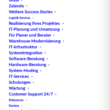
automatisiert auszuführen.
Zalando
Weitere Success Stories
BPEL ermöglicht die Modellierung von
Logistik-Services
Geschäftsprozessen auf abstrakter Ebene,
Realisierung Ihres Projektes
unabhängig von der zugrunde liegenden
IT-Planung und Umsetzung
technischen Implementierung. Dies erleichtert die
Für Planer und Berater
Kommunikation zwischen Geschäftsanwendern und
Warehouse Modernisierung
IT-Spezialisten und ermöglicht eine schnellere und
IT-Infrastruktur
Systemintegration
agilere Entwicklung von Geschäftsanwendungen.
Software-Beratung
Die Sprache umfasst verschiedene Konstrukte und
Hardware-Beratung
System-Hosting
Elemente, darunter Aktivitäten,
IT-Services
Zustandsübergänge, Variablen, Bedingungen und
Schulungen
Schleifen, die es ermöglichen, komplexe
Wartung
Geschäftslogik abzubilden. Darüber hinaus
Customer Support 24/7
unterstützt BPEL die
Integration
von heterogenen
Referenzen
Systemen und Technologien durch die Verwendung
Karriere