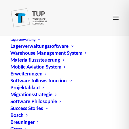
Lagerverwaltung
Lagerverwaltungssoftware
Warehouse Management System
BPEL
Materialflusssteuerung
Mobile Aviation System
Erweiterungen
Software follows function
Die Business Process Execution Language (BPEL)
Projektablauf
ist eine standardisierte Programmiersprache, die
Migrationsstrategie
speziell für die Modellierung, Ausführung und
Software Philosophie
Success Stories
Überwachung von Geschäftsprozessen entwickelt
Bosch
wurde. Sie bietet eine strukturierte Möglichkeit,
Breuninger
komplexe Geschäftsprozesse zu beschreiben und
Grass