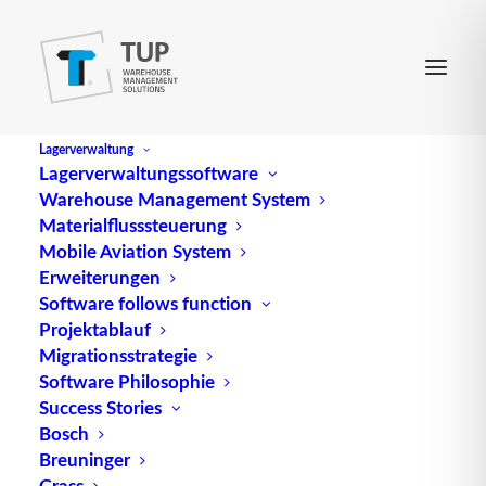
Lagerverwaltung
Lagerverwaltungssoftware
Warehouse Management System
Bollete
Materialflusssteuerung
Mobile Aviation System
Erweiterungen
Ein Bollete ist ein wichtiger Bestandteil im
Software follows function
Projektablauf
internationalen Handel und bezieht sich auf einen
Migrationsstrategie
Zollschein oder Zollbeleg. Dieses Dokument dient
Software Philosophie
dazu, den Transport von Waren über internationale
Success Stories
Grenzen hinweg zu regeln und zu dokumentieren.
Bosch
Breuninger
Der Bollete enthält wichtige Informationen über
Grass