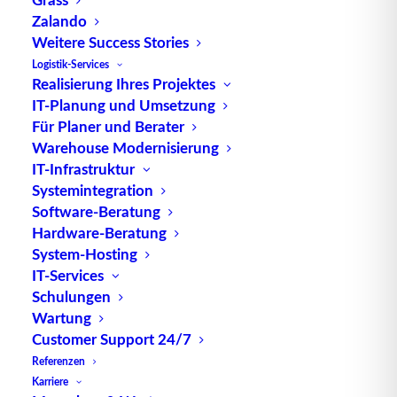
die gehandelten Waren, einschließlich ihrer Art,
Zalando
Menge, Wert, Herkunft und Bestimmungsort. Er
Weitere Success Stories
wird von den Zollbehörden ausgestellt und
Logistik-Services
begleitet die Ware während ihres gesamten
Realisierung Ihres Projektes
Transportweges, um sicherzustellen, dass alle
IT-Planung und Umsetzung
Für Planer und Berater
Zollvorschriften eingehalten werden.
Warehouse Modernisierung
Die Funktion des Bollete besteht darin, die
IT-Infrastruktur
Systemintegration
ordnungsgemäße Verzollung und Abwicklung von
Software-Beratung
Import- und Exportgeschäften zu gewährleisten. Er
Hardware-Beratung
dient als Nachweis für die rechtmäßige Einfuhr
System-Hosting
oder Ausfuhr von Waren und kann im Falle von
IT-Services
Zollprüfungen oder Streitigkeiten als Beweismittel
Schulungen
dienen.
Wartung
Customer Support 24/7
In vielen Ländern ist der Bollete ein rechtlich
Referenzen
bindendes Dokument, das von den Zollbehörden
Karriere