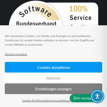
Wir verwenden Cookies, um Inhalte und Anzeigen zu personalisieren,
Funktionen für soziale Medien anbieten zu können und die Zugriffe auf
unsere Website zu analysieren.
Dienste verwalten
Cookies akzeptieren
Ablehnen
Einstellungen anzeigen
© 2026 TUP GmbH & Co. KG – Warehouse Management Solutions
Cookie-Richtlinie
Datenschutzerklärung
Impressum