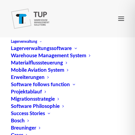
Lagerverwaltung
Lagerverwaltungssoftware
Warehouse Management System
Beschaffungsplan
Materialflusssteuerung
Mobile Aviation System
Erweiterungen
Software follows function
Der Beschaffungsplan, auch als Procurement plan
Projektablauf
bekannt, ist ein wesentliches Instrument zur
Migrationsstrategie
Steuerung der Materialbeschaffung in einem
Software Philosophie
Success Stories
Unternehmen. Er dient dazu, die benötigten
Bosch
Materialien und Waren in der richtigen Menge,
Breuninger
zum richtigen Zeitpunkt und am richtigen Ort zu
Grass