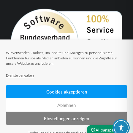
Wir verwenden Cookies, um Inhalte und Anzeigen zu personalisieren,
Funktionen für soziale Medien anbieten zu können und die Zugriffe auf
unsere Website zu analysieren.
Dienste verwalten
Cookies akzeptieren
Ablehnen
Einstellungen anzeigen
© 2026 TUP GmbH & Co. KG – Warehouse Management Solutions
Cookie-Richtlinie
Datenschutzerklärung
Impressum