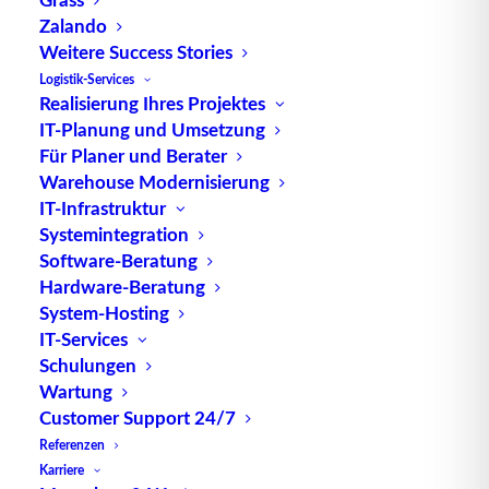
beschaffen, um einen reibungslosen
Zalando
Produktionsablauf sicherzustellen.
Weitere Success Stories
Logistik-Services
Die Informationen aus dem Produktionsplan
Realisierung Ihres Projektes
werden in den Beschaffungsplan übertragen, wobei
IT-Planung und Umsetzung
Art, Menge, Zeitpunkt und Ort der Beschaffung
Für Planer und Berater
festgelegt werden. Die Menge wird dabei aus dem
Warehouse Modernisierung
Bedarf laut Absatzplan und dem in der Produktion
IT-Infrastruktur
Systemintegration
anfallenden Ausschuss abzüglich vorhandener
Software-Beratung
Lagerbestände ermittelt. Die Art der Materialien
Hardware-Beratung
und Waren richtet sich nach den herzustellenden
System-Hosting
Fertigerzeugnissen, während der Zeitpunkt sich aus
IT-Services
den Lieferzeiten ergibt. Der Ort gibt die Quelle für
Schulungen
Material und Waren an, sei es interne Produktion
Wartung
oder externe Lieferanten.
Customer Support 24/7
Referenzen
Eine effektive Beschaffungsplanung ermöglicht es
Karriere