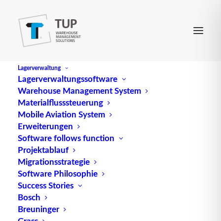
Lagerverwaltung
Lagerverwaltungssoftware
Warehouse Management System
Bergverkehr
Materialflusssteuerung
Mobile Aviation System
Erweiterungen
Der Bergverkehr in der Binnenschifffahrt, auch als
Software follows function
Projektablauf
Upriver traffic bekannt, bezeichnet den Transport
Migrationsstrategie
von Gütern und Passagieren stromaufwärts entlang
Software Philosophie
eines Flusses oder einer Wasserstraße. Im
Success Stories
Gegensatz zum Talverkehr, der stromabwärts
Bosch
erfolgt, ist der Bergverkehr durch spezifische
Breuninger
Merkmale und Herausforderungen gekennzeichnet.
Grass