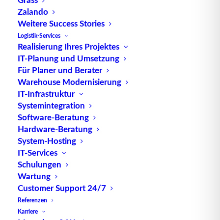
Zalando
Eine wichtige Eigenschaft des Bergverkehrs ist die
Weitere Success Stories
Überwindung von Strömung und geografischen
Logistik-Services
Hindernissen, die den Transport stromaufwärts
Realisierung Ihres Projektes
erschweren können. Dies erfordert oft speziell
IT-Planung und Umsetzung
Für Planer und Berater
ausgestattete Schiffe und eine sorgfältige Planung
Warehouse Modernisierung
der Routen, um die Effizienz und Sicherheit des
IT-Infrastruktur
Transports zu gewährleisten.
Systemintegration
Software-Beratung
Der Bergverkehr spielt eine entscheidende Rolle in
Hardware-Beratung
der Binnenschifffahrt und ist für den Transport von
System-Hosting
Gütern in abgelegene oder bergige Gebiete
IT-Services
unerlässlich. Er ermöglicht es, Rohstoffe,
Schulungen
landwirtschaftliche Erzeugnisse und andere Waren
Wartung
in Regionen zu liefern, die möglicherweise nicht
Customer Support 24/7
über Straßen oder andere Transportmittel
Referenzen
erreichbar sind.
Karriere