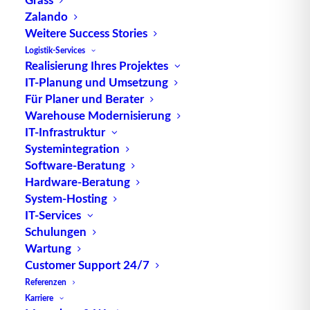
erhalten, ohne auf Papierbelege angewiesen zu
Zalando
Weitere Success Stories
sein.
Logistik-Services
Der Prozess des beleglosen Kommissionierens
Realisierung Ihres Projektes
IT-Planung und Umsetzung
beginnt mit der Generierung von Aufträgen durch
Für Planer und Berater
das EDV-System. Anschließend werden die
Warehouse Modernisierung
erforderlichen Auftragsdetails, wie Artikel, Menge
IT-Infrastruktur
und Lagerplatz, auf Bildschirmen oder Displays
Systemintegration
angezeigt oder durch Spracherkennung übermittelt.
Software-Beratung
Hardware-Beratung
Die Arbeitskräfte erhalten die Anweisungen zur
System-Hosting
Kommissionierung
direkt über diese digitalen
IT-Services
Schnittstellen
und können die Aufträge ohne
Schulungen
Verwendung von Papierbelegen abwickeln. Dies
Wartung
erhöht die Effizienz, da die Notwendigkeit des
Customer Support 24/7
manuellen Umgangs mit Papier entfällt und
Referenzen
Karriere
Fehlerquellen reduziert werden.