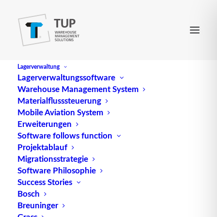
Lagerverwaltung
Lagerverwaltungssoftware
Warehouse Management System
Belegloses
Materialflusssteuerung
Mobile Aviation System
Kommissionieren
Erweiterungen
Software follows function
Projektablauf
Migrationsstrategie
Das beleglose Kommissionieren, auch bekannt als
Software Philosophie
Paperless order-picking, ist ein effizientes
Success Stories
Verfahren in der
Lagerlogistik
, bei dem
Bosch
Arbeitskräfte sämtliche notwendigen Angaben zum
Breuninger
Kommissionieren direkt von einem EDV-System
Grass