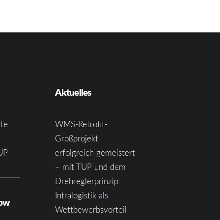
Aktuelles
te
WMS-Retrofit-
Großprojekt
UP
erfolgreich gemeistert
– mit TUP und dem
Drehreglerprinzip
Intralogistik als
how
Wettbewerbsvorteil