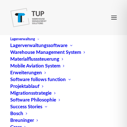
Lagerverwaltung
Lagerverwaltungssoftware
Warehouse Management System
Backscatter
Materialflusssteuerung
Mobile Aviation System
Erweiterungen
Die Backscatter-Technologie, auch bekannt als
Software follows function
Projektablauf
Rückstreuung, ist eine effektive Methode zur
Migrationsstrategie
drahtlosen Datenübertragung zwischen
Software Philosophie
Lesegeräten und passiven Transpondern.
Success Stories
Insbesondere wird diese Methode häufig in Long-
Bosch
Range-Systemen eingesetzt, um Daten über große
Breuninger
Entfernungen zu übertragen.
Grass