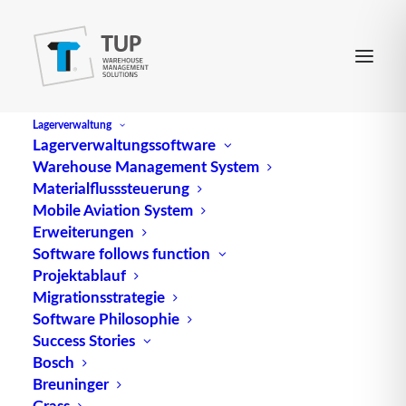
Lagerverwaltung
Lagerverwaltungssoftware
Warehouse Management System
Backlog
Materialflusssteuerung
Mobile Aviation System
Erweiterungen
In Unternehmen bezeichnet der Begriff „Backlog“
Software follows function
Projektablauf
den Auftragsbestand oder gelegentlich auch einen
Migrationsstrategie
Auftragsrückstand. Dieser Begriff wird in
Software Philosophie
verschiedenen Kontexten verwendet, einschließlich
Success Stories
der Produktentwicklung, des Projektmanagements,
Bosch
der Fertigung und des Kundensupports.
Breuninger
Grass