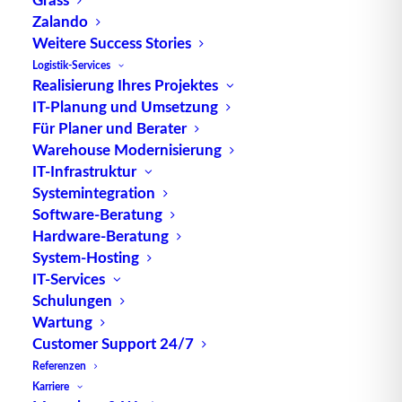
Ein Backlog entsteht, wenn Aufträge oder
Zalando
Anforderungen nicht sofort bearbeitet oder
Weitere Success Stories
erledigt werden können. Dies kann verschiedene
Logistik-Services
Gründe haben, wie begrenzte Ressourcen,
Realisierung Ihres Projektes
Kapazitätsengpässe, Priorisierung von
Aufgaben
IT-Planung und Umsetzung
Für Planer und Berater
oder unvorhergesehene Ereignisse. In der
Warehouse Modernisierung
Produktentwicklung beispielsweise kann der
IT-Infrastruktur
Backlog Aufgaben umfassen, die noch nicht in
Systemintegration
einer bestimmten Iteration oder Sprint
Software-Beratung
abgeschlossen wurden, aber für zukünftige
Hardware-Beratung
Entwicklungszyklen geplant sind.
System-Hosting
IT-Services
Das Management des Backlogs ist entscheidend,
Schulungen
um sicherzustellen, dass wichtige Aufgaben
Wartung
rechtzeitig erledigt werden und keine unnötigen
Customer Support 24/7
Verzögerungen auftreten. Dazu gehören effektive
Referenzen
Priorisierungsstrategien, regelmäßige Überprüfung
Karriere