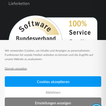
Lieferketten
Wir verwenden Cookies, um Inhalte und Anzeigen zu personalisieren,
Funktionen für soziale Medien anbieten zu können und die Zugriffe auf
unsere Website zu analysieren.
Dienste verwalten
Cookies akzeptieren
Ablehnen
Einstellungen anzeigen
© 2026 TUP GmbH & Co. KG – Warehouse Management Solutions