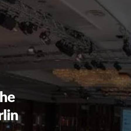
che
lin