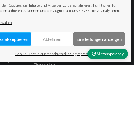
wie kontaktloses
nden Cookies, um Inhalte und Anzeigen zu personalisieren, Funktionen für
dien anbieten zu können und die Zugriffe auf unsere Website zu analysieren.
Bezahlen
Der unsichtbare
erwalten
Materialfluss – Warum
Daten die
es akzeptieren
Ablehnen
Einstellungen anzeigen
Fördertechnik als
Cookie-Richtlinie
Datenschutzerklärung
Impressum
Wettbewerbsfaktor
 (EU)
überholen
ärung
Intralogistik im
Kontext geopolitischer
Unsicherheit: Resilienz
als Schlüssel für
stabile Lieferketten