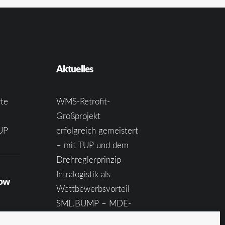
Aktuelles
te
WMS-Retrofit-
Großprojekt
UP
erfolgreich gemeistert
– mit TUP und dem
Drehreglerprinzip
Intralogistik als
how
Wettbewerbsvorteil
SML.BUMP – MDE-
Wechsel so einfach