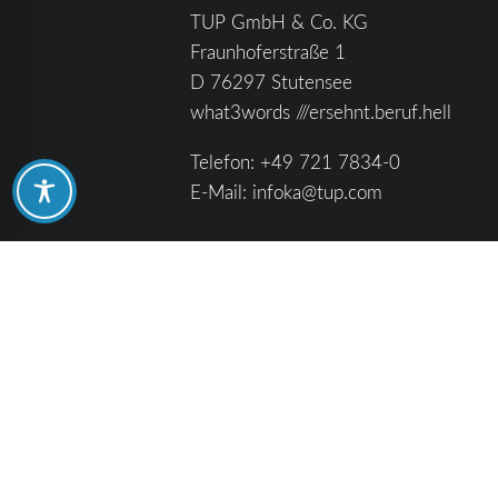
TUP GmbH & Co. KG
Fraunhoferstraße 1
D 76297 Stutensee
what3words ///ersehnt.beruf.hell
Telefon:
+49 721 7834-0
E-Mail:
infoka@tup.com
Pressebereich