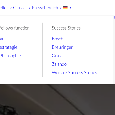
elles
Glossar
Pressebereich
follows function
Success Stories
lauf
Bosch
sstrategie
Breuninger
Philosophie
Grass
Zalando
Weitere Success Stories