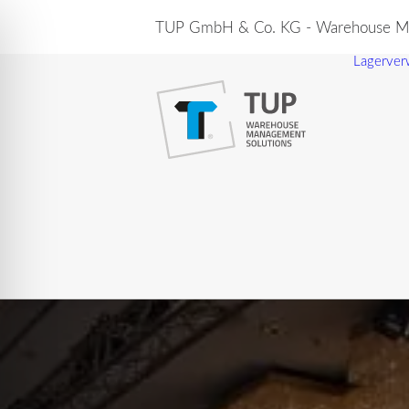
TUP GmbH & Co. KG - Warehouse Ma
Lagerver