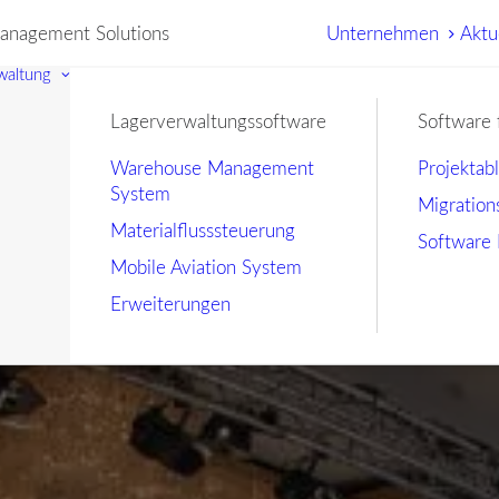
nagement Solutions
Unternehmen
Aktu
waltung
Lagerverwaltungssoftware
Software 
Warehouse Management
Projektab
System
Migration
Materialflusssteuerung
Software 
Mobile Aviation System
Erweiterungen