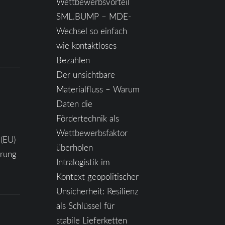
Wettbewerbsvorteil
SML.BUMP – MDE-
Wechsel so einfach
wie kontaktloses
Bezahlen
Der unsichtbare
Materialfluss – Warum
Daten die
Fördertechnik als
Wettbewerbsfaktor
 (EU)
überholen
ärung
Intralogistik im
Kontext geopolitischer
Unsicherheit: Resilienz
als Schlüssel für
stabile Lieferketten