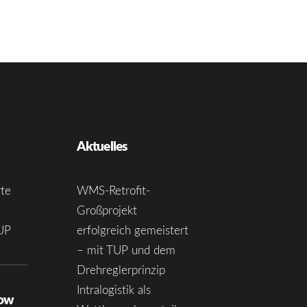
Aktuelles
te
WMS-Retrofit-
Großprojekt
UP
erfolgreich gemeistert
– mit TUP und dem
Drehreglerprinzip
Intralogistik als
how