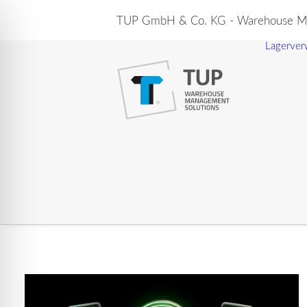
TUP GmbH & Co. KG - Warehouse Ma
Lagerver