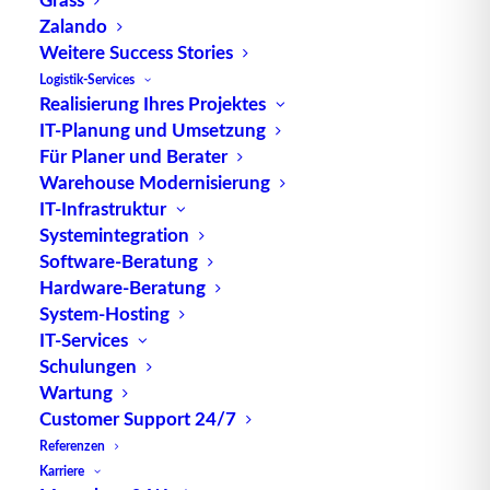
Warum und wie Chatbots
Zalando
entwickeln? Ein Überblick
Weitere Success Stories
Logistik-Services
Als Portmanteau, auch Kofferwort
Realisierung Ihres Projektes
genannt, bezeichnet die Linguistik
IT-Planung und Umsetzung
einen…
Für Planer und Berater
Warehouse Modernisierung
IT-Infrastruktur
by Peter Klement
Systemintegration
Software-Beratung
Hardware-Beratung
System-Hosting
IT-Services
Schulungen
Wartung
Customer Support 24/7
TUP GmbH & Co. KG
Referenzen
Karriere