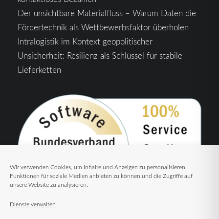
Der unsichtbare Materialfluss – Warum Daten die
Fördertechnik als Wettbewerbsfaktor überholen
Intralogistik im Kontext geopolitischer
Unsicherheit: Resilienz als Schlüssel für stabile
Lieferketten
Wir verwenden Cookies, um Inhalte und Anzeigen zu personalisieren,
Funktionen für soziale Medien anbieten zu können und die Zugriffe auf
unsere Website zu analysieren.
Dienste verwalten