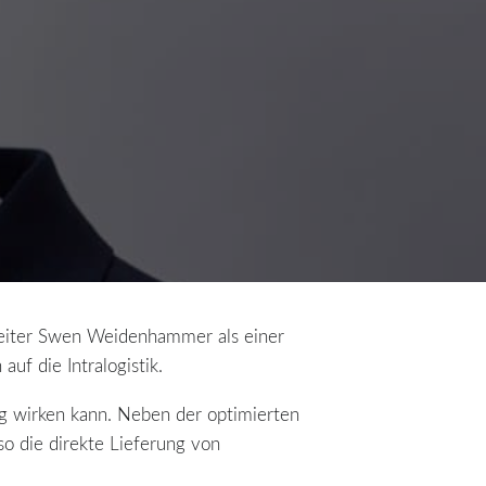
sleiter Swen Weidenhammer als einer
f die Intralogistik.
tig wirken kann. Neben der optimierten
o die direkte Lieferung von