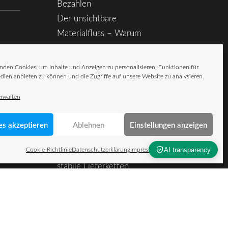
Bezahlen
Der unsichtbare
Materialfluss – Warum
Daten die
Fördertechnik als
nden Cookies, um Inhalte und Anzeigen zu personalisieren, Funktionen für
Wettbewerbsfaktor
dien anbieten zu können und die Zugriffe auf unsere Website zu analysieren.
 (EU)
überholen
erwalten
ärung
Intralogistik im
Kontext geopolitischer
es akzeptieren
Ablehnen
Einstellungen anzeigen
Unsicherheit: Resilienz
Cookie-Richtlinie
als Schlüssel für
Datenschutzerklärung
Impressum
stabile Lieferketten