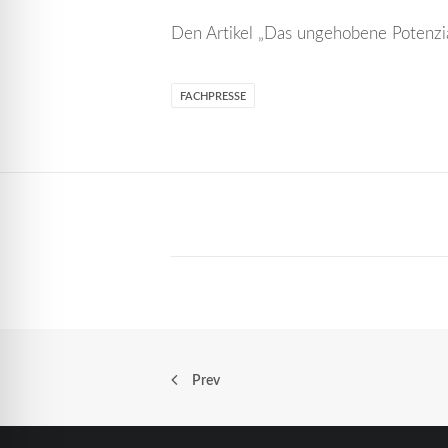
Den Artikel „Das ungehobene Potenzia
FACHPRESSE
Prev