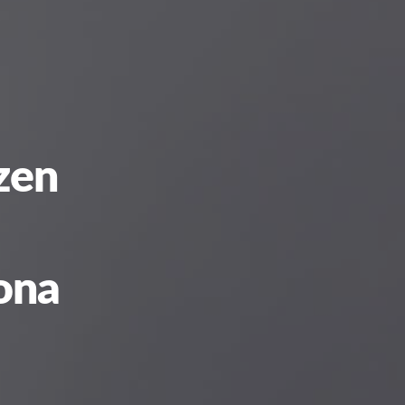
zen
ona