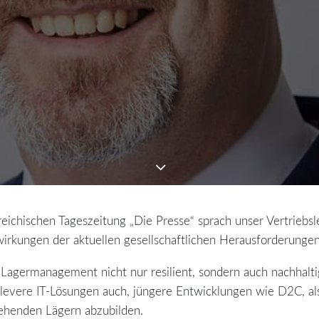
reichischen Tageszeitung „Die Presse“ sprach unser Vertrieb
kungen der aktuellen gesellschaftlichen Herausforderungen au
ige Lagermanagement nicht nur resilient, sondern auch nachhal
evere IT-Lösungen auch, jüngere Entwicklungen wie D2C, als
tehenden Lägern abzubilden.