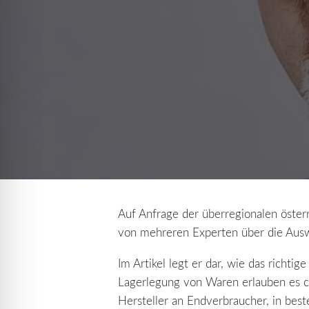
Auf Anfrage der überregionalen öster
von mehreren Experten über die Auswir
Im Artikel legt er dar, wie das richt
Lagerlegung von Waren erlauben es cl
Hersteller an Endverbraucher, in bes