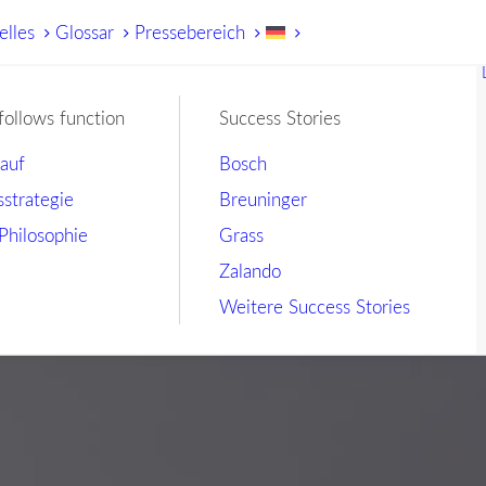
elles
Glossar
Pressebereich
follows function
Success Stories
lauf
Bosch
sstrategie
Breuninger
Philosophie
Grass
Zalando
Weitere Success Stories