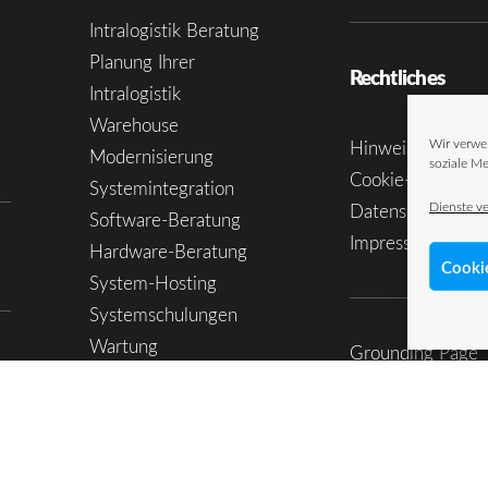
Intralogistik Beratung
Planung Ihrer
Rechtliches
Intralogistik
Warehouse
Wir verwe
Hinweis geben
Modernisierung
soziale Me
Cookie-Richtlinie
Systemintegration
Dienste v
Datenschutzerkl
Software-Beratung
Impressum
Hardware-Beratung
Cooki
System-Hosting
Systemschulungen
Wartung
Grounding Page
Customer Support
24/7