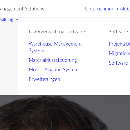
nagement Solutions
Unternehmen
Aktu
waltung
Lagerverwaltungssoftware
Software 
Warehouse Management
Projektab
System
Migration
Materialflusssteuerung
Software 
Mobile Aviation System
Erweiterungen