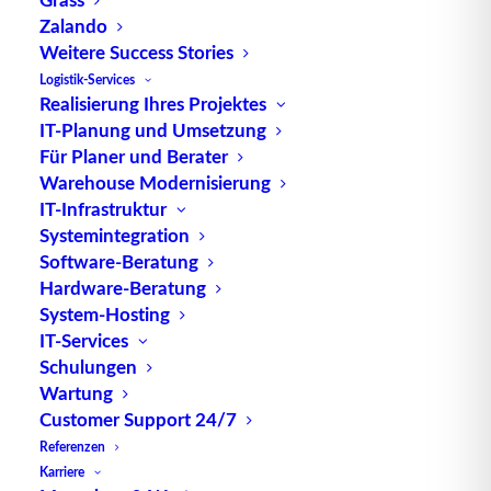
Zalando
Weitere Success Stories
Bei der
Web Services
Description Language
Logistik-Services
Realisierung Ihres Projektes
handelt es sich um eine XML-basierte
IT-Planung und Umsetzung
Beschreibungssprache, auch Metasprache genannt.
Für Planer und Berater
XML
steht dabei für
Extensible Markup Language
.
Warehouse Modernisierung
WSDL
dient als Schnittstellenbeschreibung von
IT-Infrastruktur
den im
Internet
angebotenen Diensten (
Web
Systemintegration
Services). Web Services stellen mittels
Software-Beratung
Nachrichtenaustausch und entfernter
Hardware-Beratung
System-Hosting
Funktionsaufrufen Funktionalitäten über das
IT-Services
Internet bereit. Grundsätzlich handelt es sich bei
Schulungen
WSDL-basierten Diensten um Computer-zu-
Wartung
Computer-Kommunikation und nicht um eine
Customer Support 24/7
Kommunikation zwischen Mensch und Computer.
Referenzen
Karriere
Der immense Vorteil von WSDL liegt in der