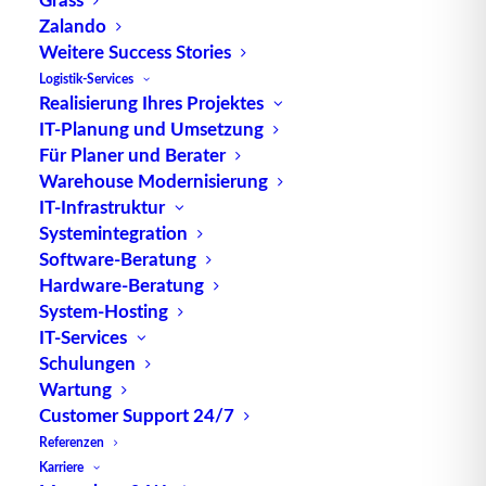
Übersicht
Zalando
Weitere Success Stories
Logistik-Services
Realisierung Ihres Projektes
Die
Aufgaben
eines Unternehmens müssen
IT-Planung und Umsetzung
geplant, kontrolliert und gesteuert werden. Für
Für Planer und Berater
diese Aufgaben ist ein
Kennzahlensystem
hilfreich.
Warehouse Modernisierung
In einem Kennzahlensystem werden alle im
IT-Infrastruktur
Systemintegration
Unternehmen vorhandenen
Kennzahlen
Software-Beratung
zusammengeführt. Mit Kennzahlensystemen kann
Hardware-Beratung
letztlich die
Leistung
eines Unternehmens
System-Hosting
eingeschätzt und bewertet werden.
IT-Services
Schulungen
Im Folgenden sind verschiedene traditionelle
Wartung
Kennzahlensysteme
aufgeführt.
Customer Support 24/7
Referenzen
Das
DuPont-System of Financial Control
Karriere
Das
ZVEI-System