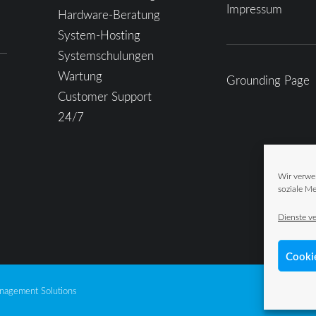
Impressum
Hardware-Beratung
System-Hosting
Systemschulungen
Wartung
Grounding Page
Customer Support
24/7
Wir verwe
soziale Me
Dienste v
Cooki
agement Solutions