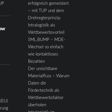
UP
erfolgreich gemeistert
– mit TUP und dem
Drehreglerprinzip
Intralogistik als
how
Wettbewerbsvorteil
SML.BUMP – MDE-
Wechsel so einfach
wie kontaktloses
Bezahlen
Der unsichtbare
Materialfluss – Warum
Daten die
Fördertechnik als
Wettbewerbsfaktor
 (EU)
überholen
ärung
Intralogistik im