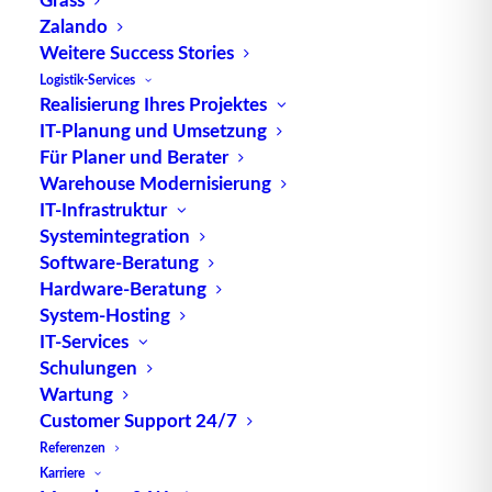
Zalando
Weitere Success Stories
Es gibt verschiedene Varianten, um
Logistik-Services
Realisierung Ihres Projektes
Kennzahlensysteme
zu ordnen. Die Einordnung
IT-Planung und Umsetzung
dient letztlich dazu, sich einen Überblick über die
Für Planer und Berater
Kennzahlensysteme zu verschaffen.
Warehouse Modernisierung
Einerseits können Kennzahlensysteme anhand von
IT-Infrastruktur
sechs verschiedenen
Systemintegration
Systematisierungsmerkmalen
untergliedert
Software-Beratung
werden Andererseits gibt es nicht nur reine
Hardware-Beratung
System-Hosting
Ausprägungen. Stattdessen existieren auch
IT-Services
entsprechende Mischformen. Diese
Schulungen
Systematisierungsmerkmale lauten:
Wartung
Customer Support 24/7
Verknüpfung der Elemente (Rechensysteme und
Referenzen
Ordnungssysteme)
Karriere
Methode der Entwicklung (Induktiv abgeleitete