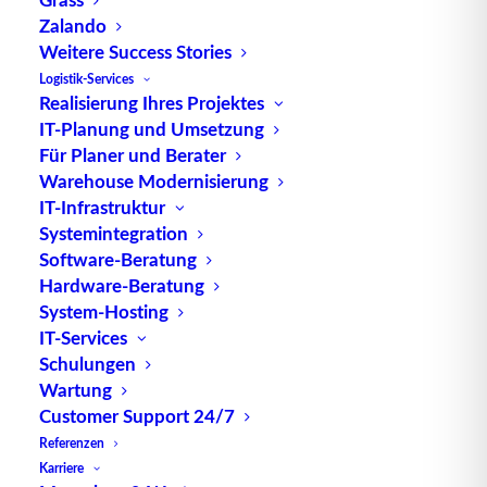
Gap
Zalando
Weitere Success Stories
Logistik-Services
Realisierung Ihres Projektes
Online, offline – oder
Omni-Channel
IT-Planung und Umsetzung
beziehungsweise
Cross-Channel
: Heute gibt es
Für Planer und Berater
viele Mittel und Wege für den Kauf von
Warehouse Modernisierung
Produkten. Während der
Onlinehandel
vor allem
IT-Infrastruktur
Systemintegration
mit Komfort und einem großen Angebot punktet,
Software-Beratung
liegt der
stationäre Einzelhandel
(noch) in Sachen
Hardware-Beratung
Kundenbindung vorne. Neben dem
System-Hosting
multisensorischen Erlebnis sorgen allen voran die
IT-Services
zwischenmenschlichen Kontaktpunkte für eine
Schulungen
persönliche, emotionale Bindung, englisch
Wartung
Customer Experience, zwischen Marke/Geschäft
Customer Support 24/7
und Konsument. Entscheidet sich der Kunde gegen
Referenzen
das
Internet
und für den stationären Handel, kann
Karriere