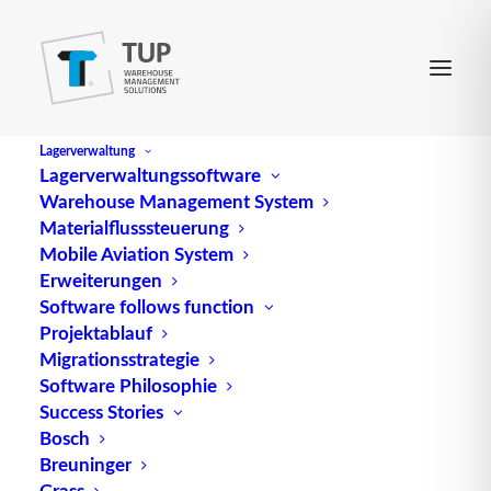
Lagerverwaltung
Lagerverwaltungssoftware
Warehouse Management System
Materialflusssteuerung
Mobile Aviation System
Erweiterungen
Software follows function
Projektablauf
Migrationsstrategie
Software Philosophie
E-Commerce: Customer
Success Stories
Bosch
Experience vs. Experience
Breuninger
Grass