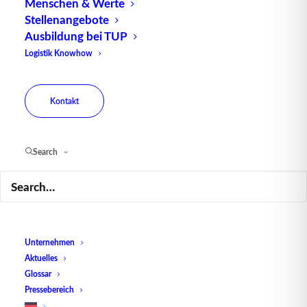
Menschen & Werte
Transportbeauftragung
.
Stellenangebote
Ausbildung bei TUP
Bildquelle: © Kadmy – Fotolia.com
Logistik Knowhow
Kontakt
Search
Unternehmen
Aktuelles
Glossar
Pressebereich