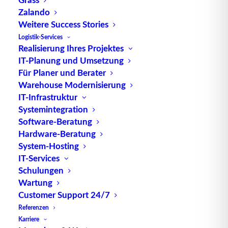
Zalando
Die Transportsteuerung hat primär die Aufgabe,
Weitere Success Stories
bestehende, von anderen Systemen erzeugte
Logistik-Services
Transportaufgaben so durchzuführen, dass die
Realisierung Ihres Projektes
Anlage nicht blockiert wird.
IT-Planung und Umsetzung
Hierzu hat sie den Betriebszustand der Anlage und
Für Planer und Berater
Warehouse Modernisierung
den Belegungszustand von Strecken und Punkten
IT-Infrastruktur
zu beachten. Auf Grundlage dieser Informationen
Systemintegration
beauftragt sie die vorhandenen
Fördermittel
mit
Software-Beratung
entsprechenden Fahraufträgen.
Hardware-Beratung
Die Durchführung der Fahraufträge selbst ist
System-Hosting
Aufgabe der unterlagerten Steuerungsebene.
IT-Services
Schulungen
Die Transportsteuerung deckt die
Aufgaben
der
Wartung
Ebenen 6 und 5 des Ebenenmodells nach
VDMA
Customer Support 24/7
15276 ab.
Referenzen
Karriere
Mehr Informationen finden Sie unter
Die