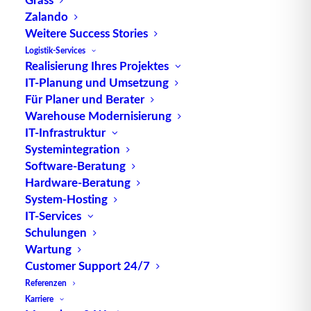
Petrinetze
Zalando
Weitere Success Stories
Logistik-Services
Realisierung Ihres Projektes
Petrinetze stellen ein grafisches Mittel dar, um
IT-Planung und Umsetzung
dynamische Systeme zu beschreiben, zu
Für Planer und Berater
modellieren, zu analysieren und zu simulieren.
Warehouse Modernisierung
Der Wissenschaftler Carl Adam Petri machte
IT-Infrastruktur
Systemintegration
unterbreitete 1962 den Vorschlag zu Petrinetzen.
Software-Beratung
Sie beschreiben sowohl lokale Zustände, wie
Hardware-Beratung
Objekte und Bedingungen, als auch
System-Hosting
Zustandsänderungen, wie Aktivitäten und
IT-Services
Ereignisse. Sie ermöglichen es Aktivitäten zu
Schulungen
beschreiben, die sich gegenseitig ausschließen und
Wartung
unabhängig voneinander sind.
Customer Support 24/7
Merkmalen
Zu den
von Petrinetzen zählen
Referenzen
Folgende:
Karriere