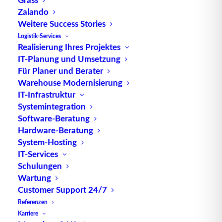
Zalando
Die
Logistik
umfasst alle
Aufgaben
zur Planung,
Weitere Success Stories
Steuerung,
Bereitstellung
und Optimierung von
Logistik-Services
Prozessen entlang der
Wertschöpfungskette
. Die
Realisierung Ihres Projektes
Absatzlogistik umfasst die vollständige
IT-Planung und Umsetzung
Betrachtungsweise aller Prozessvorgänge der
Für Planer und Berater
Warehouse Modernisierung
Distributionspolitik, die bei der Überführung von
IT-Infrastruktur
Waren eine Rolle spielen. Sie wird daher auch
Systemintegration
Distributionslogistik
genannt. Aufgrund der
Software-Beratung
direkten Verbindung zum Warenumschlagplatz
Hardware-Beratung
kann für die Absatzlogistik auch die Bezeichnung
System-Hosting
(absatzseitige) Marketing-Logistik verwendet
IT-Services
werden.
Schulungen
Wartung
Die Aufgabe der Absatzlogistik
Customer Support 24/7
Referenzen
Karriere
ist die externe Marktversorgung. Sie fungiert als