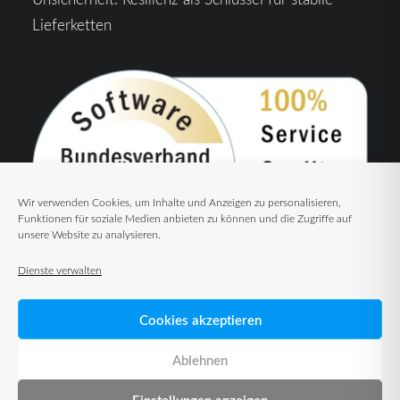
Lieferketten
Wir verwenden Cookies, um Inhalte und Anzeigen zu personalisieren,
Funktionen für soziale Medien anbieten zu können und die Zugriffe auf
unsere Website zu analysieren.
Dienste verwalten
Cookies akzeptieren
Ablehnen
Einstellungen anzeigen