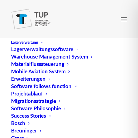
Lagerverwaltung
Lagerverwaltungssoftware
Warehouse Management System
LEH
Materialflusssteuerung
Mobile Aviation System
Erweiterungen
Abk. für Lebensmitteleinzelhandel (engl.
Food retail
Software follows function
Projektablauf
trade
)
Migrationsstrategie
Quelle: logipedia / Fraunhofer IML
Software Philosophie
Success Stories
Bosch
Breuninger
Grass