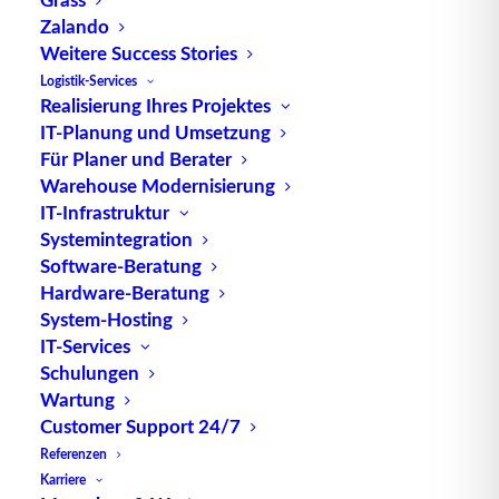
Zalando
Weitere Success Stories
TUP GmbH & Co. KG
Logistik-Services
Realisierung Ihres Projektes
IT-Planung und Umsetzung
Die kombinierbare Lagerverwaltungs-Software von
Für Planer und Berater
TUP, liefert dank ihrer Flexibilität immer die
Warehouse Modernisierung
effektivste Lösung und ist zudem in hohem Maße
IT-Infrastruktur
wiederverwendbar.
Systemintegration
Software-Beratung
Hardware-Beratung
System-Hosting
IT-Services
Kontakt
Schulungen
Wartung
TUP GmbH & Co. KG
Customer Support 24/7
Fraunhoferstraße 1
Referenzen
D 76297 Stutensee
Karriere