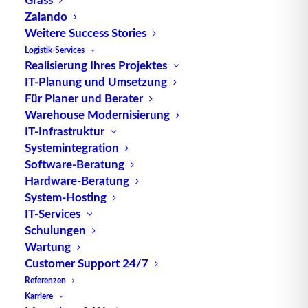
wird. Vgl. Mittelpunkt-Heuristik und Mäander-
Zalando
Heuristik.
Weitere Success Stories
Logistik-Services
Quelle: logipedia / Fraunhofer IML
Realisierung Ihres Projektes
IT-Planung und Umsetzung
Für Planer und Berater
Warehouse Modernisierung
IT-Infrastruktur
Systemintegration
Software-Beratung
TUP GmbH & Co. KG
Hardware-Beratung
System-Hosting
IT-Services
Die kombinierbare Lagerverwaltungs-Software von
Schulungen
TUP, liefert dank ihrer Flexibilität immer die
Wartung
effektivste Lösung und ist zudem in hohem Maße
Customer Support 24/7
wiederverwendbar.
Referenzen
Karriere