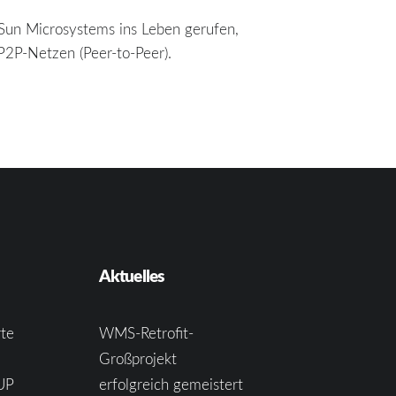
 Sun Microsystems ins Leben gerufen,
P2P-Netzen (Peer-to-Peer).
Aktuelles
te
WMS-Retrofit-
Großprojekt
UP
erfolgreich gemeistert