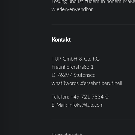
Lösung und ist zudem in hohem Maß
wiederverwendbar.
Kontakt
TUP GmbH & Co. KG
Fraunhoferstraße 1
D 76297 Stutensee
what3words ///ersehnt.beruf.hell
Telefon:
+49 721 7834-0
E-Mail:
infoka@tup.com
Pressebereich