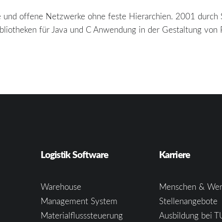
ale und offene Netzwerke ohne feste Hierarchien. 2001 durch
bliotheken für Java und C Anwendung in der Gestaltung von 
Logistik Software
Karriere
Warehouse
Menschen & Wer
Management System
Stellenangebote
Materialflusssteuerung
Ausbildung bei T