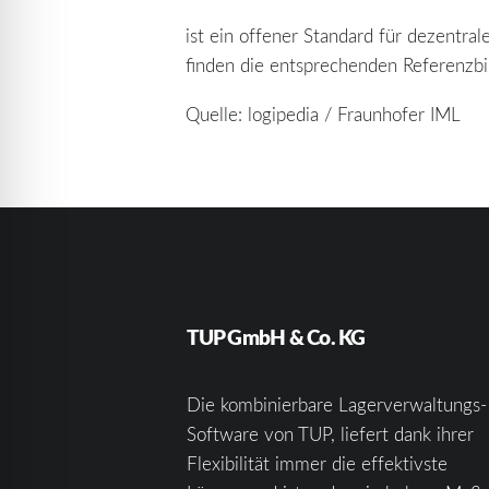
ist ein offener Standard für dezentr
finden die entsprechenden Referenzbi
Quelle: logipedia / Fraunhofer IML
TUP GmbH & Co. KG
Die kombinierbare Lagerverwaltungs-
Software von TUP, liefert dank ihrer
Flexibilität immer die effektivste