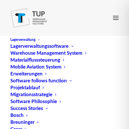
Lagerverwaltung
Lagerverwaltungssoftware
Warehouse Management System
International Classification
Materialflusssteuerung
Mobile Aviation System
for Standards
Erweiterungen
Software follows function
Projektablauf
(abgek. ICS) ist ein internationales
Migrationsstrategie
Klassifizierungssystem der „International
Software Philosophie
Organization for Standardization“;.
Success Stories
Bosch
Quelle: logipedia / Fraunhofer IML
Breuninger
Grass