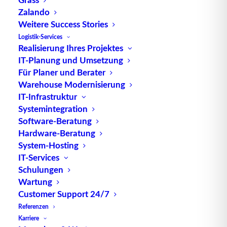
Zalando
Weitere Success Stories
Logistik-Services
Realisierung Ihres Projektes
IT-Planung und Umsetzung
TUP GmbH & Co. KG
Für Planer und Berater
Warehouse Modernisierung
IT-Infrastruktur
Die kombinierbare Lagerverwaltungs-Software von
Systemintegration
TUP, liefert dank ihrer Flexibilität immer die
Software-Beratung
effektivste Lösung und ist zudem in hohem Maße
Hardware-Beratung
wiederverwendbar.
System-Hosting
IT-Services
Schulungen
Wartung
Kontakt
Customer Support 24/7
Referenzen
Karriere
TUP GmbH & Co. KG