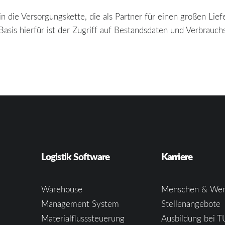
n die Versorgungskette, die als Partner für einen großen Lief
asis hierfür ist der Zugriff auf Bestandsdaten und Verbrauch
Logistik Software
Karriere
Warehouse
Menschen & Wer
Management System
Stellenangebote
Materialflusssteuerung
Ausbildung bei T