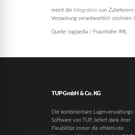
meint die
Integration
von Zulieferern i
Verpackung verantwortlich zeichnen. B
Quelle: logipedia / Fraunhofer IML
TUP GmbH & Co. KG
Die kombinierbare Lagerverwaltungs-
Software von TUP, liefert dank ihrer
Flexibilität immer die effektivste