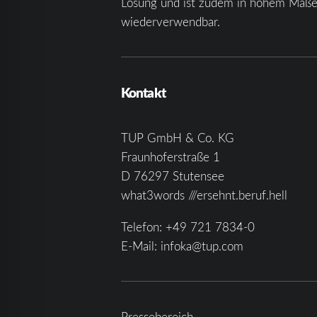
Lösung und ist zudem in hohem Maß
wiederverwendbar.
Kontakt
TUP GmbH & Co. KG
Fraunhoferstraße 1
D 76297 Stutensee
what3words ///ersehnt.beruf.hell
Telefon:
+49 721 7834-0
E-Mail:
infoka@tup.com
Pressebereich