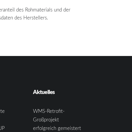
eranteil des Rohmaterials und der
sdaten des Herstellers.
Aktuelles
te
WMS-Retrofit-
Großprojekt
UP
erfolgreich gemeistert