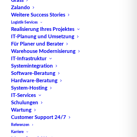
der §§ 449 und 466 HGB vorliegen.
Zalando
Weitere Success Stories
Quelle: logipedia / Fraunhofer IML
Logistik-Services
Realisierung Ihres Projektes
IT-Planung und Umsetzung
Für Planer und Berater
Warehouse Modernisierung
IT-Infrastruktur
Systemintegration
TUP GmbH & Co. KG
Software-Beratung
Hardware-Beratung
System-Hosting
Die kombinierbare Lagerverwaltungs-Software von
IT-Services
TUP, liefert dank ihrer Flexibilität immer die
Schulungen
effektivste Lösung und ist zudem in hohem Maße
Wartung
wiederverwendbar.
Customer Support 24/7
Referenzen
Karriere