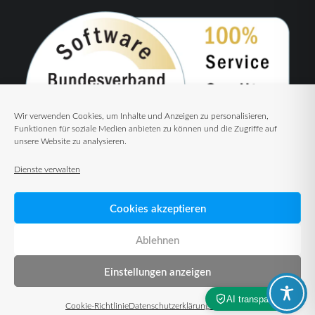
Wir verwenden Cookies, um Inhalte und Anzeigen zu personalisieren,
Funktionen für soziale Medien anbieten zu können und die Zugriffe auf
unsere Website zu analysieren.
Dienste verwalten
Cookies akzeptieren
Ablehnen
Einstellungen anzeigen
© 2026 TUP GmbH & Co. KG – Warehouse Management Solutions
Cookie-Richtlinie
Datenschutzerklärung
Impressum