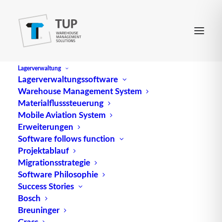
Lagerverwaltung
Lagerverwaltungssoftware
Warehouse Management System
Individualvertrag
Materialflusssteuerung
Mobile Aviation System
Erweiterungen
ist ein Vertrag im Sinne der §§ 145 ff. BGB, der
Software follows function
Projektablauf
individuell zwischen den Vertragsparteien
Migrationsstrategie
ausgehandelt und nicht von einer Seite gestellt
Software Philosophie
wurde (im Gegensatz zu Allgemeinen
Success Stories
Geschäftsbedingungen). In der Logistik wird häufig
Bosch
irrtümlich ein Individualvertrag angenommen,
Breuninger
obwohl tatsächlich Geschäftsbedingungen im Sinne
Grass