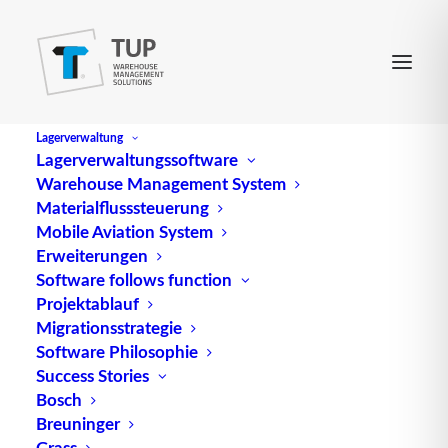
Lagerverwaltung
Lagerverwaltungssoftware
Warehouse Management System
Healthcare Logistics
Materialflusssteuerung
Mobile Aviation System
Erweiterungen
bezeichnet die Belieferung eines Krankenhauses
Software follows function
Projektablauf
mit Gebrauchs- und Verbrauchsgütern aller Art,
Migrationsstrategie
ggf. gekoppelt mit Entsorgungsaufgaben durch
Software Philosophie
einen externen Dienstleister.
Success Stories
Bosch
Quelle: logipedia / Fraunhofer IML
Breuninger
Grass