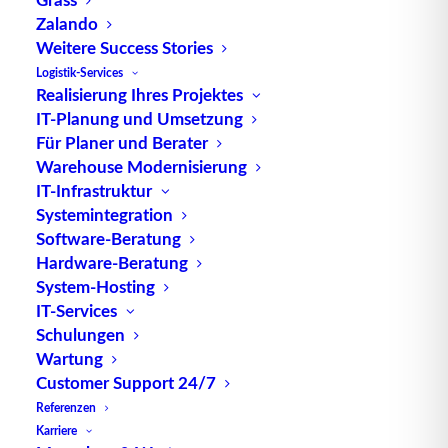
Zalando
Weitere Success Stories
Logistik-Services
Realisierung Ihres Projektes
IT-Planung und Umsetzung
TUP GmbH & Co. KG
Für Planer und Berater
Warehouse Modernisierung
Die kombinierbare Lagerverwaltungs-Software von
IT-Infrastruktur
TUP, liefert dank ihrer Flexibilität immer die
Systemintegration
Software-Beratung
effektivste Lösung und ist zudem in hohem Maße
Hardware-Beratung
wiederverwendbar.
System-Hosting
IT-Services
Schulungen
Wartung
Kontakt
Customer Support 24/7
Referenzen
TUP GmbH & Co. KG
Karriere