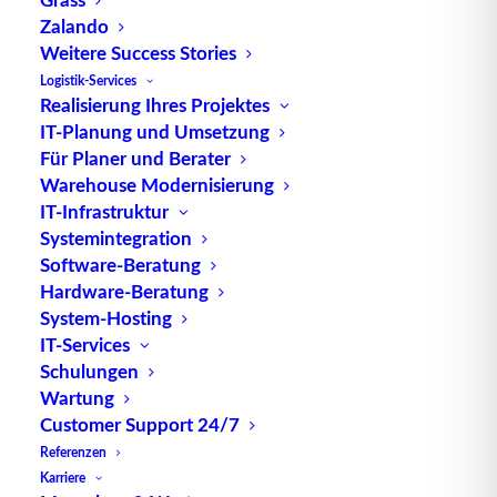
Zalando
Weitere Success Stories
Logistik-Services
Realisierung Ihres Projektes
TUP GmbH & Co. KG
IT-Planung und Umsetzung
Für Planer und Berater
Die kombinierbare Lagerverwaltungs-Software von
Warehouse Modernisierung
TUP, liefert dank ihrer Flexibilität immer die
IT-Infrastruktur
effektivste Lösung und ist zudem in hohem Maße
Systemintegration
Software-Beratung
wiederverwendbar.
Hardware-Beratung
System-Hosting
IT-Services
Schulungen
Kontakt
Wartung
Customer Support 24/7
TUP GmbH & Co. KG
Referenzen
Fraunhoferstraße 1
Karriere