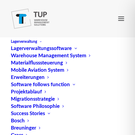
Lagerverwaltung
Lagerverwaltungssoftware
Warehouse Management System
HDE
Materialflusssteuerung
Mobile Aviation System
Erweiterungen
Abk. für Hauptverband des Deutschen
Software follows function
Projektablauf
Einzelhandels (Spitzenorganisation des
Migrationsstrategie
Einzelhandels mit Sitz in Berlin)
Software Philosophie
Success Stories
Quelle: logipedia / Fraunhofer IML
Bosch
Breuninger
Grass