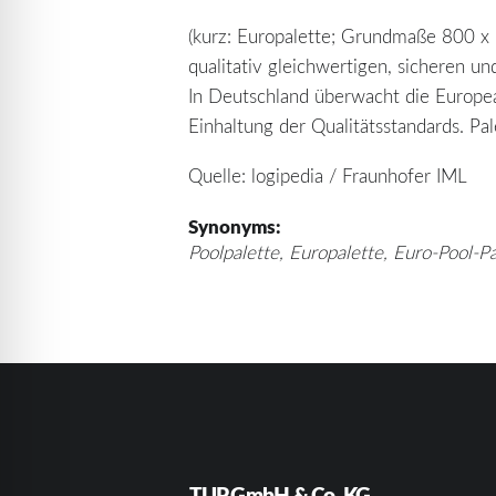
(kurz: Europalette; Grundmaße 800 x 
qualitativ gleichwertigen, sicheren u
In Deutschland überwacht die European
Einhaltung der Qualitätsstandards. Pa
Quelle: logipedia / Fraunhofer IML
Synonyms:
Poolpalette, Europalette, Euro-Pool-Pa
TUP GmbH & Co. KG