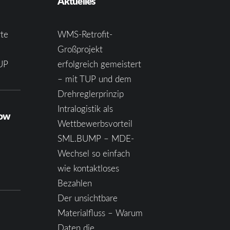
Aktuelles
te
WMS-Retrofit-
Großprojekt
UP
erfolgreich gemeistert
– mit TUP und dem
Drehreglerprinzip
Intralogistik als
how
Wettbewerbsvorteil
SML.BUMP – MDE-
Wechsel so einfach
wie kontaktloses
Bezahlen
Der unsichtbare
Materialfluss – Warum
Daten die