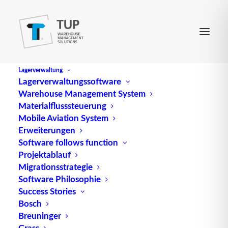
Lagerverwaltung
Lagerverwaltungssoftware
Warehouse Management System
Entnahmeposition
Materialflusssteuerung
Mobile Aviation System
Erweiterungen
(engl.
Retrieval position
) ist eine andere
Software follows function
Projektablauf
Bezeichnung für Kommissionierposition.
Migrationsstrategie
Quelle: logipedia / Fraunhofer IML
Software Philosophie
Success Stories
Bosch
Breuninger
Grass