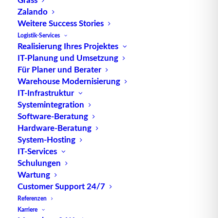
Zalando
Weitere Success Stories
TUP GmbH & Co. KG
Logistik-Services
Realisierung Ihres Projektes
IT-Planung und Umsetzung
Die kombinierbare Lagerverwaltungs-Software von
Für Planer und Berater
TUP, liefert dank ihrer Flexibilität immer die
Warehouse Modernisierung
effektivste Lösung und ist zudem in hohem Maße
IT-Infrastruktur
wiederverwendbar.
Systemintegration
Software-Beratung
Hardware-Beratung
System-Hosting
IT-Services
Kontakt
Schulungen
Wartung
TUP GmbH & Co. KG
Customer Support 24/7
Fraunhoferstraße 1
Referenzen
D 76297 Stutensee
Karriere