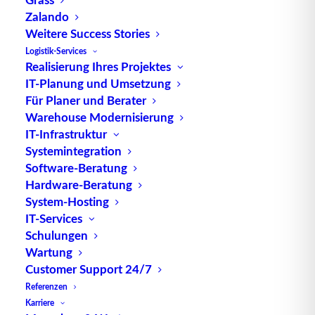
Zalando
Weitere Success Stories
Logistik-Services
Continuous Replenishment /
Realisierung Ihres Projektes
kontinuierliche Warenversorgung
IT-Planung und Umsetzung
Für Planer und Berater
Warehouse Modernisierung
IT-Infrastruktur
Systemintegration
Software-Beratung
Hardware-Beratung
System-Hosting
IT-Services
Schulungen
Wartung
Customer Support 24/7
Informationen in der Intralogistik
Referenzen
Karriere