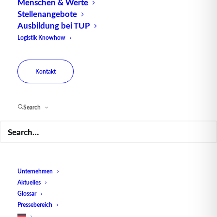
Sicherheitshandschuhe
Menschen & Werte
Stellenangebote
Ausbildung bei TUP
Logistik Knowhow
Kontakt
Search
Was ist Cross Docking? – Definition und
Vorteile
Unternehmen
Aktuelles
Glossar
Pressebereich