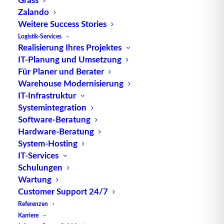
Zalando
Weitere Success Stories
Logistik-Services
Realisierung Ihres Projektes
Warehouse Control System – kurz: WCS
IT-Planung und Umsetzung
Für Planer und Berater
Warehouse Modernisierung
IT-Infrastruktur
Systemintegration
Software-Beratung
Hardware-Beratung
System-Hosting
IT-Services
Schulungen
Wartung
Customer Support 24/7
Referenzen
PSA in der Logistik – Schutz- und
Karriere