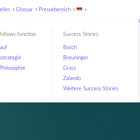
elles
Glossar
Pressebereich
follows function
Success Stories
lauf
Bosch
sstrategie
Breuninger
Philosophie
Grass
Zalando
Weitere Success Stories