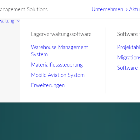
nagement Solutions
Unternehmen
Aktu
waltung
Lagerverwaltungssoftware
Software 
Warehouse Management
Projektab
System
Migration
Materialflusssteuerung
Software 
Mobile Aviation System
Erweiterungen