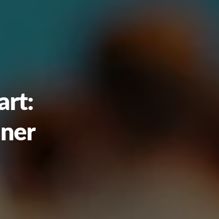
art:
aner