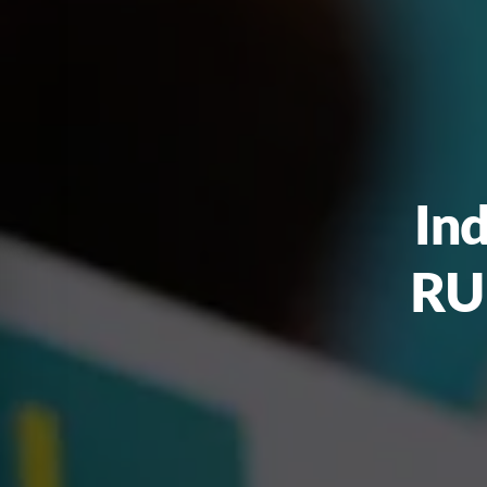
Ind
RUL