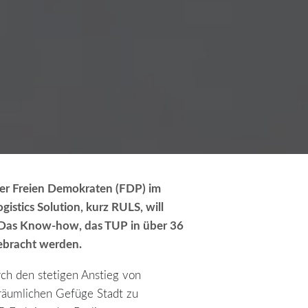
der Freien Demokraten (FDP) im
gistics Solution
, kurz RULS, will
 Das Know-how, das TUP in über 36
gebracht werden.
ch den stetigen Anstieg von
lräumlichen Gefüge Stadt zu