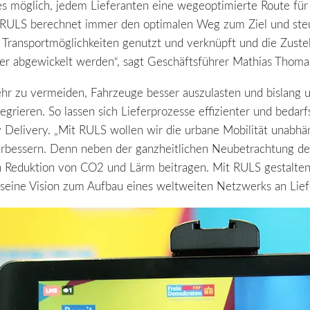
s möglich, jedem Lieferanten eine wegeoptimierte Route für 
RULS berechnet immer den optimalen Weg zum Ziel und steue
n Transportmöglichkeiten genutzt und verknüpft und die Zuste
her abgewickelt werden“, sagt Geschäftsführer Mathias Thoma
kehr zu vermeiden, Fahrzeuge besser auszulasten und bislang 
grieren. So lassen sich Lieferprozesse effizienter und bedar
Delivery. „Mit RULS wollen wir die urbane Mobilität unabhä
erbessern. Denn neben der ganzheitlichen Neubetrachtung der 
 Reduktion von CO2 und Lärm beitragen. Mit RULS gestalten wi
 seine Vision zum Aufbau eines weltweiten Netzwerks an Lief