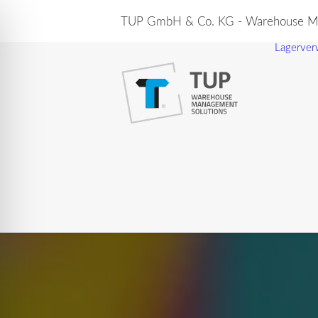
TUP GmbH & Co. KG - Warehouse Ma
Lagerver