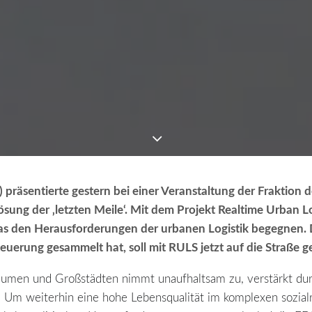
räsentierte gestern bei einer Veranstaltung der Fraktion 
sung der ‚letzten Meile‘. Mit dem Projekt
Realtime Urban Lo
s den Herausforderungen der urbanen Logistik begegnen.
teuerung gesammelt hat, soll mit RULS jetzt auf die Straße 
umen und Großstädten nimmt unaufhaltsam zu, verstärkt dur
. Um weiterhin eine hohe Lebensqualität im komplexen sozia