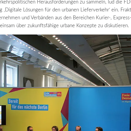
rkehrspolitischen Herausforderungen zu sammeln, lud die FDP
‚Digitale Lösungen für den urbanen Lieferverkehr‘ ein. Frakt
ernehmen und Verbänden aus den Bereichen Kurier-, Express- 
einsam über zukunftsfähige urbane Konzepte zu diskutieren.