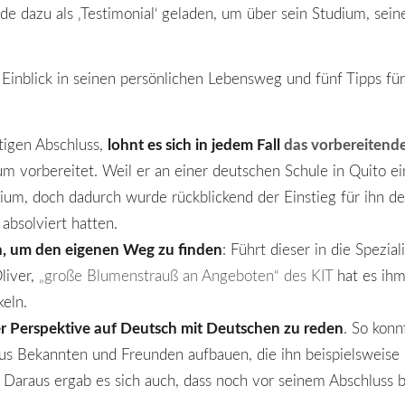
 dazu als ‚Testimonial‘ geladen, um über sein Studium, seine
Einblick in seinen persönlichen Lebensweg und fünf Tipps für
lohnt es sich in jedem Fall
das vorbereitend
tigen Abschluss,
ium vorbereitet. Weil er an einer deutschen Schule in Quito e
ium, doch dadurch wurde rückblickend der Einstieg für ihn deut
absolviert hatten.
n, um den eigenen Weg zu finden
: Führt dieser in die Spezia
liver,
„große Blumenstrauß an Angeboten“ des KIT
hat es ihm
eln.
ner Perspektive auf Deutsch mit Deutschen zu reden
. So konn
us Bekannten und Freunden aufbauen, die ihn beispielsweise 
Daraus ergab es sich auch, dass noch vor seinem Abschluss be