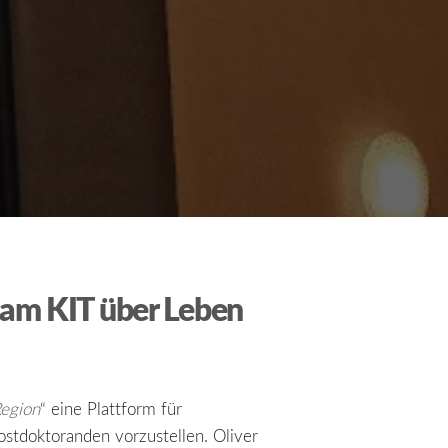
 am KIT über Leben
Region
“ eine Plattform für
ostdoktoranden vorzustellen. Oliver