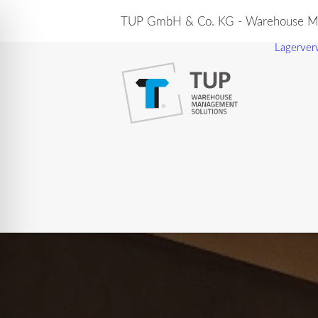
TUP GmbH & Co. KG - Warehouse Ma
Lagerver