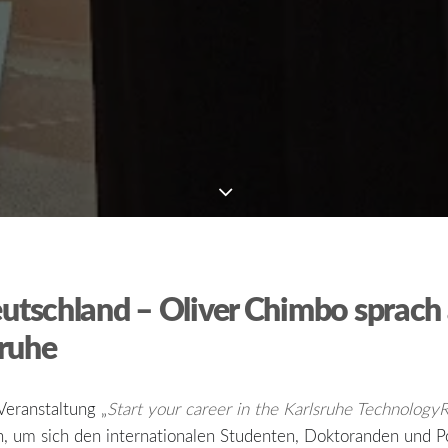
utschland – Oliver Chimbo sprach
sruhe
Veranstaltung „
Start your career in the Karlsruhe Technology
en, um sich den internationalen Studenten, Doktoranden und P