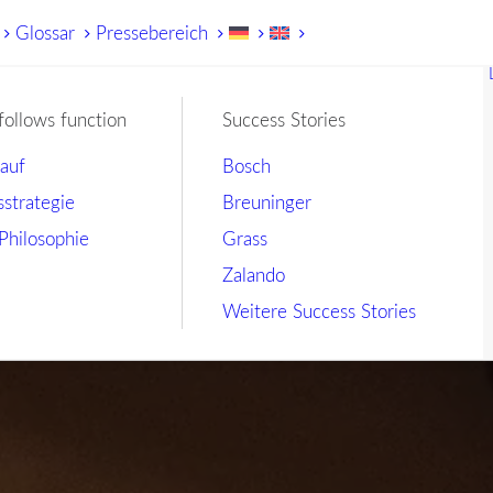
Glossar
Pressebereich
follows function
Success Stories
lauf
Bosch
sstrategie
Breuninger
Philosophie
Grass
Zalando
Weitere Success Stories