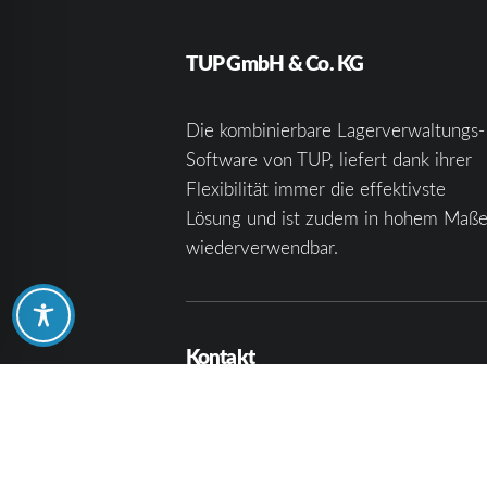
TUP GmbH & Co. KG
Die kombinierbare Lagerverwaltungs-
Software von TUP, liefert dank ihrer
Flexibilität immer die effektivste
Lösung und ist zudem in hohem Maß
wiederverwendbar.
Kontakt
TUP GmbH & Co. KG
Fraunhoferstraße 1
D 76297 Stutensee