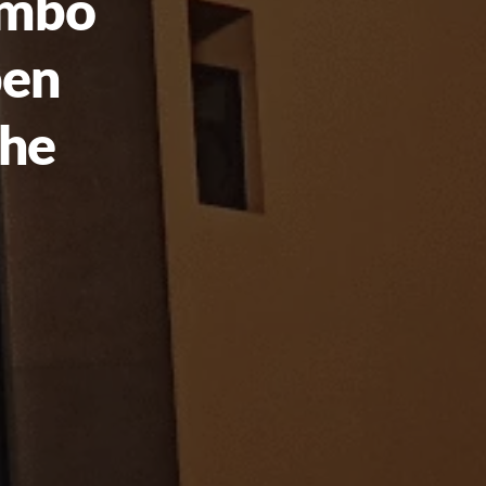
imbo
ben
uhe