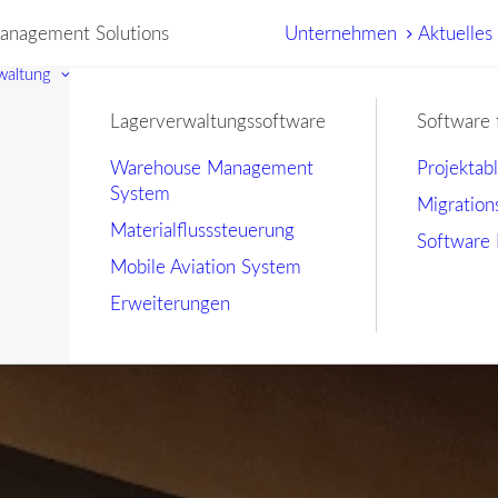
nagement Solutions
Unternehmen
Aktuelles
waltung
Lagerverwaltungssoftware
Software 
Warehouse Management
Projektab
System
Migration
Materialflusssteuerung
Software 
Mobile Aviation System
Erweiterungen