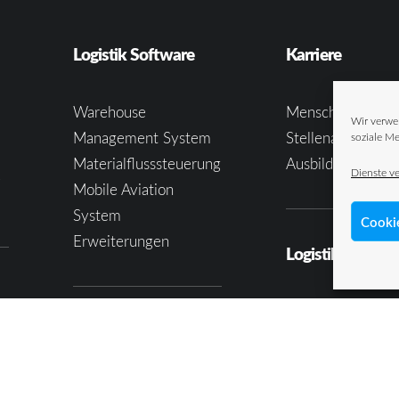
Logistik Software
Karriere
Warehouse
Menschen & Wer
Wir verwe
Management System
Stellenangebote
soziale Me
Materialflusssteuerung
Ausbildung bei T
Dienste v
e
Mobile Aviation
System
Cooki
Erweiterungen
Logistik Know
Beiträge
Logistik Services
Videos
Intralogistik Beratung