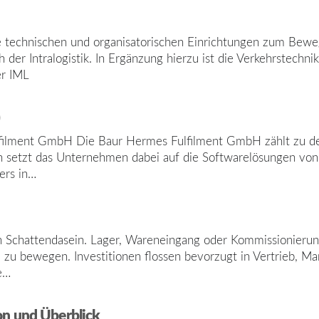
le technischen und organisatorischen Einrichtungen zum Bew
h der Intralogistik. In Ergänzung hierzu ist die Verkehrstech
er IML
lfilment GmbH Die Baur Hermes Fulfilment GmbH zählt zu d
en setzt das Unternehmen dabei auf die Softwarelösungen vo
ers in…
in Schattendasein. Lager, Wareneingang oder Kommissionierun
B zu bewegen. Investitionen flossen bevorzugt in Vertrieb, 
e…
on und Überblick