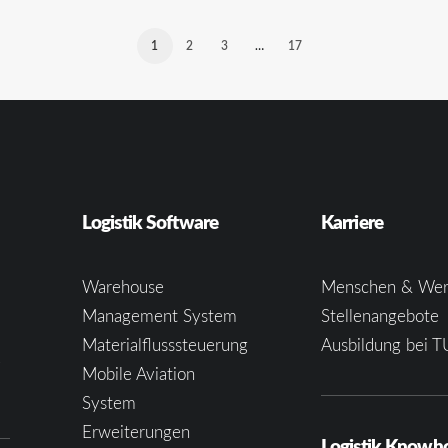
1
2
3
…
17
Logistik Software
Karriere
Warehouse
Menschen & Wer
Management System
Stellenangebote
Materialflusssteuerung
Ausbildung bei T
e
Mobile Aviation
System
Erweiterungen
Logistik Know