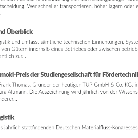
tscheidung. Wer schneller transportieren, höher lagern oder e
…
und Überblick
alogistik und umfasst sämtliche technischen Einrichtungen, Sy
on Gütern innerhalb eines Betriebes oder zwischen betriebli
entlich zur…
rnold-Preis der Studiengesellschaft für Fördertechnik
. Frank Thomas, Gründer der heutigen TUP GmbH & Co. KG, in
ura Altmann. Die Auszeichnung wird jährlich von der Wissensc
onderer…
gistik
des jährlich stattfindenden Deutschen Materialfluss-Kongresse