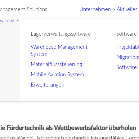
nagement Solutions
Unternehmen
Aktuelles
waltung
Lagerverwaltungssoftware
Software 
Warehouse Management
Projektab
System
Migration
Materialflusssteuerung
Software 
Mobile Aviation System
Erweiterungen
ie Fördertechnik als Wettbewerbsfaktor überholen
reifenden Wandel. Jahrzehntelang standen leistungsfähige Fö