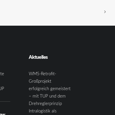
Aktuelles
te
WMS-Retrofit-
Großprojekt
UP
erfolgreich gemeistert
– mit TUP und dem
Drehreglerprinzip
Intralogistik als
how