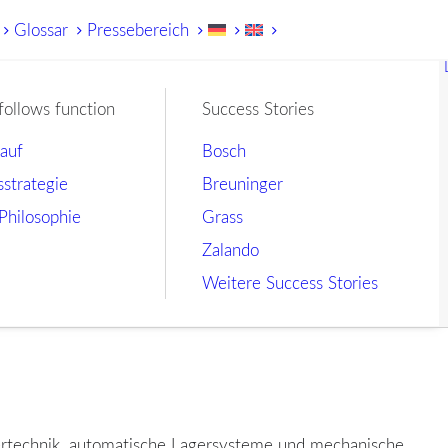
Glossar
Pressebereich
follows function
Success Stories
lauf
Bosch
sstrategie
Breuninger
Philosophie
Grass
Zalando
Weitere Success Stories
rdertechnik, automatische Lagersysteme und mechanische