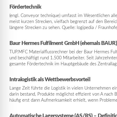
Fördertechnik
(engl. Conveyor technique) umfasst im Wesentlichen al
meist kurzen Strecken, vielfach begrenzt auf den Bereic
längere Strecken zu sehen. Quelle: logipedia / Fraunhof
Baur Hermes Fulfilment GmbH (ehemals BAUR)
TUP.MFC Materialflussrechner bei der Baur Hermes Fu
und beschäftigt rund 1.500 Mitarbeiter. Seit Jahrzehnt
gesamte Fördertechnik im Hauptgebäude des Zentrallag
Intralogistik als Wettbewerbsvorteil
Lange Zeit führte die Logistik in vielen Unternehmen e
darin bestand, Produkte möglichst effizient von A nach 
häufig erst dann Aufmerksamkeit erhielt, wenn Problem
Automatische Lagersysteme (AS/RS) – Definiti